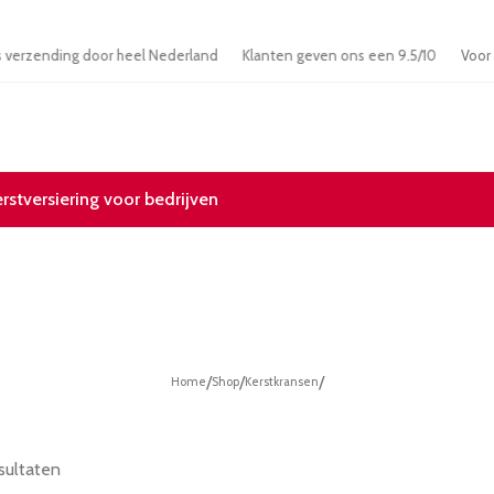
Gratis verzending door heel Nederland
Klanten geven ons een 9.5/10
erstversiering voor bedrijven
/
/
/
Home
Shop
Kerstkransen
sultaten