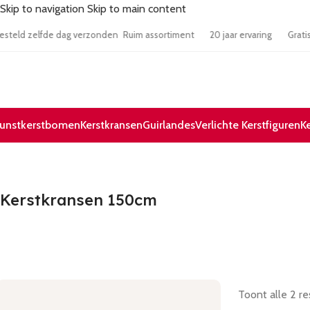
Skip to navigation
Skip to main content
:00 besteld zelfde dag verzonden
Ruim assortiment
20 jaar ervaring
unstkerstbomen
Kerstkransen
Guirlandes
Verlichte Kerstfiguren
K
Kerstkransen 150cm
Toont alle 2 re