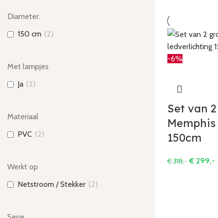
Diameter.
150 cm
(
2
)
-6%
Met lampjes
Ja
(
2
)
Set van 2
Materiaal
Memphis 
PVC
(
2
)
150cm
€
299,-
€
318,-
Werkt op
Netstroom / Stekker
(
2
)
Serie