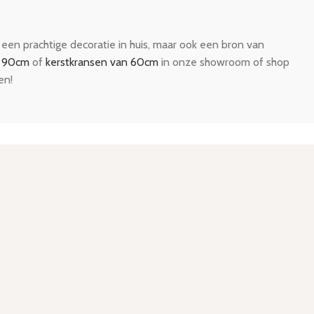
 een prachtige decoratie in huis, maar ook een bron van
n 90cm
of
kerstkransen van 60cm
in onze showroom of shop
en!
2