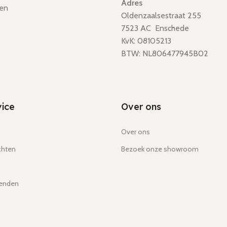
Adres
en
Oldenzaalsestraat 255
7523 AC Enschede
KvK: 08105213
BTW: NL806477945B02
ice
Over ons
Over ons
chten
Bezoek onze showroom
zenden