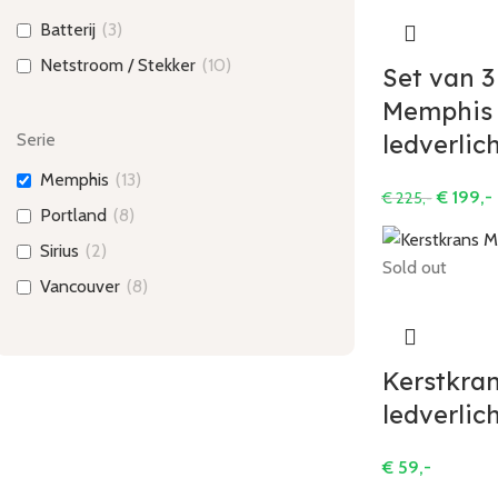
Batterij
(
3
)
Netstroom / Stekker
(
10
)
Set van 3
Memphis
Serie
ledverlic
Memphis
(
13
)
€
199,-
€
225,-
Portland
(
8
)
Sirius
(
2
)
Sold out
Vancouver
(
8
)
Kerstkra
ledverlic
€
59,-