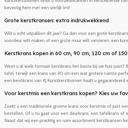
Kunstkerstbomen vindt u voordeurkransen in verschillende form
bevestig hem met een sierlijk lint!
Grote kerstkransen: extra indrukwekkend
Wilt u echt uitpakken dit jaar? Ga dan voor een grote kerstkra
voordeur wilt maken of een grote muur wilt versieren, een kuns
Kerstkrans kopen in 60 cm, 90 cm, 120 cm of 15
Weet u al welk formaat kerstkrans het beste bij uw huis past? 
tafel, terwijl een krans van 90 cm een wat grotere ruimte perf
een kerstkrans van KJ Kunstkerstbomen haalt u gegarandeerd een
Voor kerstmis een kerstkrans kopen? Kies uw fav
Zoekt u een traditionele groene krans voor kerstmis of juist 
bestellen. Of u nu gaat voor een deurkrans, een tafelkrans of e
Naast dat wij een prachtig en ruim assortiment kerstkransen h