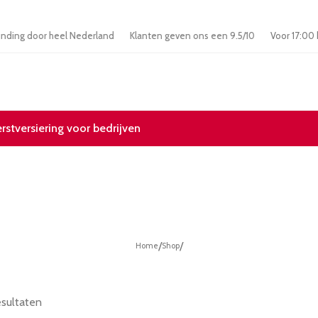
s verzending door heel Nederland
Klanten geven ons een 9.5/10
Voor
erstversiering voor bedrijven
/
/
Home
Shop
esultaten