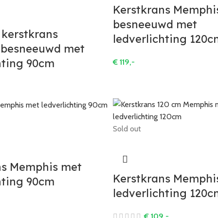
Kerstkrans Memphi
besneeuwd met
 kerstkrans
ledverlichting 120c
 besneeuwd met
hting 90cm
€
119,-
Sold out
ns Memphis met
Kerstkrans Memphi
hting 90cm
ledverlichting 120c
€
109,-