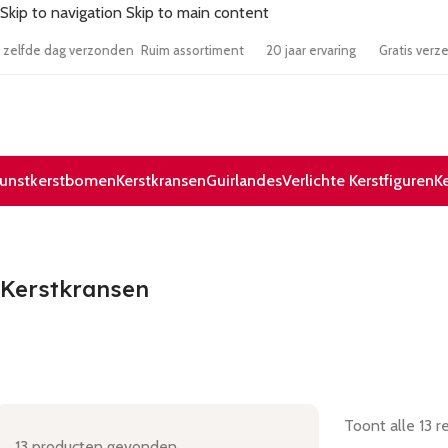
Skip to navigation
Skip to main content
besteld zelfde dag verzonden
Ruim assortiment
20 jaar ervaring
Grati
unstkerstbomen
Kerstkransen
Guirlandes
Verlichte Kerstfiguren
K
Kerstkransen
Toont alle 13 r
13
producten gevonden