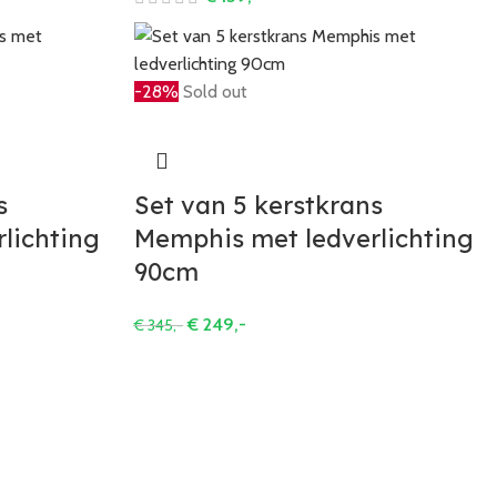
-28%
Sold out
s
Set van 5 kerstkrans
lichting
Memphis met ledverlichting
90cm
€
249,-
€
345,-