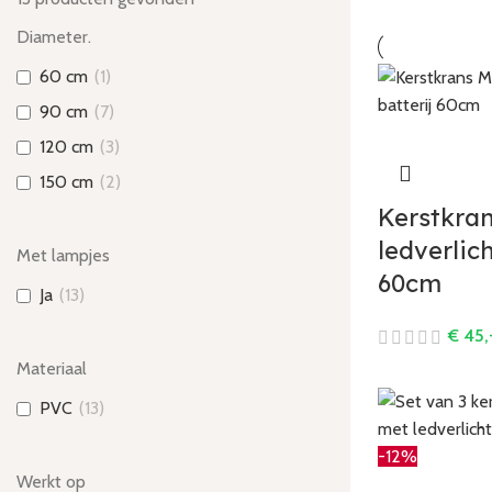
Diameter.
60 cm
(
1
)
90 cm
(
7
)
120 cm
(
3
)
150 cm
(
2
)
Kerstkra
ledverlic
Met lampjes
60cm
Ja
(
13
)
€
45,
Materiaal
PVC
(
13
)
-12%
Werkt op