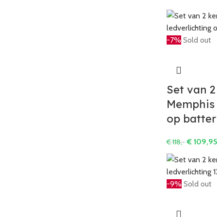
-7%
Sold out
Set van 2
Memphis 
op batter
€
109,9
€
118,-
-9%
Sold out