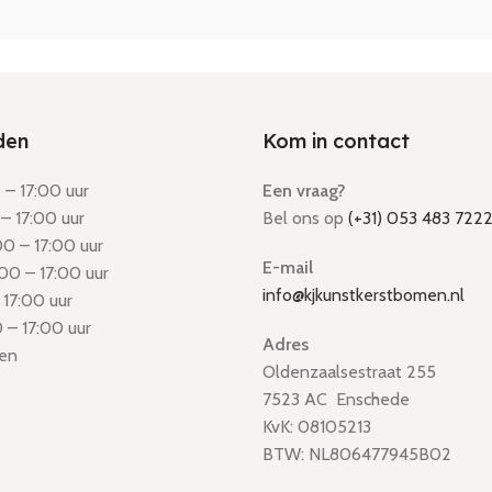
den
Kom in contact
– 17:00 uur
Een vraag?
– 17:00 uur
Bel ons op
(+31) 053 483 722
0 – 17:00 uur
E-mail
00 – 17:00 uur
info@kjkunstkerstbomen.nl
 17:00 uur
 – 17:00 uur
Adres
en
Oldenzaalsestraat 255
7523 AC Enschede
KvK: 08105213
BTW: NL806477945B02