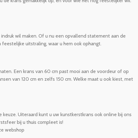
e krans gemakkelijk op, en voor wie het nog feestelijker wil:
ht indruk wil maken. Of u nu een opvallend statement aan de
feestelijke uitstraling, waar u hem ook ophangt.
e maten. Een krans van 60 cm past mooi aan de voordeur of op
kransen van 120 cm en zelfs 150 cm. Welke maat u ook kiest, met
 keuze. Uiteraard kunt u uw kunstkerstkrans ook online bij ons
tsfeer bij u thuis compleet is!
ze webshop