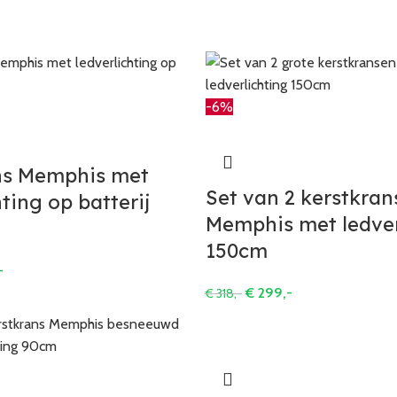
-6%
ns Memphis met
Set van 2 kerstkran
hting op batterij
Memphis met ledver
150cm
-
€
299,-
€
318,-