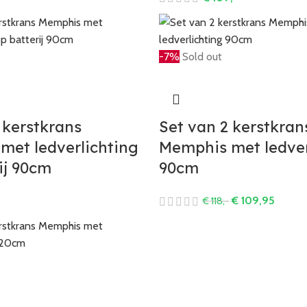
-7%
Sold out
 kerstkrans
Set van 2 kerstkran
met ledverlichting
Memphis met ledver
ij 90cm
90cm
5
€
109,95
€
118,-