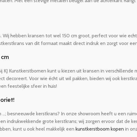
aten. Met een stevige metalen beugel aan de achterkant hangt u d
ns. Wij hebben kransen tot wel 150 cm groot, perfect voor wie ec
tkerstkrans van dit formaat maakt direct indruk en zorgt voor een 
0 cm
Bij KJ Kunstkerstbomen kunt u kiezen uit kransen in verschillend
ect decoreert. Voor wie écht uit wil pakken, bieden wij ook kerst
 feestelijke sfeer in huis!
oriet!
een …; besneeuwde kerstkrans? In onze showroom heeft u een ruime
en indrukwekkende grote kerstkrans; wij zorgen ervoor dat de kers
ebben, kunt u ook heel makkelijk een
kunstkerstboom kopen
in on