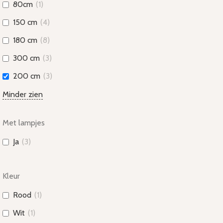
80cm
(
1
)
150 cm
(
4
)
180 cm
(
8
)
300 cm
(
3
)
200 cm
(
3
)
Minder zien
Met lampjes
Ja
(
3
)
Kleur
Rood
(
1
)
Wit
(
1
)