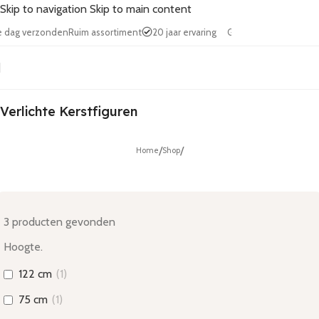
Skip to navigation
Skip to main content
elfde dag verzonden
Ruim assortiment
20 jaar ervaring
Gratis verzending
Verlichte Kerstfiguren
/
/
Home
Shop
3
producten gevonden
Hoogte.
122 cm
(
1
)
75 cm
(
1
)