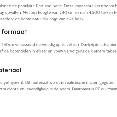
innen de populaire Portland-serie. Deze imposante kerstboom bre
opvallen. Met zijn hoogte van 240 cm en ruim 4.500 takken heef
aardoor de boom natuurlijk oogt van elke hoek.
t formaat
 240cm verrassend eenvoudig op te zetten. Dankzij de scharnierc
f de boomdelen in elkaar en vouw vervolgens de kleinere takjes ui
teriaal
lyethyleen). Dit materiaal wordt in realistische mallen gegoten
extra diepte en levendigheid in de boom. Daarnaast is PE duurzaa