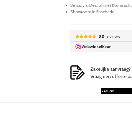
Betaal via iDeal of met Klarna ach
Showroom in Enschede
Zakelijke aanvraag?
Vraag een offerte a
180 cm
210 cm
240 cm