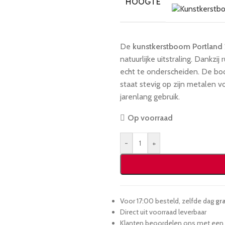
HOOGTE
De
kunstkerstboom Portlan
natuurlijke uitstraling. Dankzij
echt te onderscheiden. De boo
staat stevig op zijn metalen 
jarenlang gebruik.
Op voorraad
-
+
Voor 17:00 besteld, zelfde dag
gra
Direct uit voorraad leverbaar
Klanten beoordelen ons met een 9