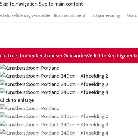
Skip to navigation
Skip to main content
17:00 besteld zelfde dag verzonden
Ruim assortiment
20 jaar ervaring
unstkerstbomen
Kerstkransen
Guirlandes
Verlichte Kerstfiguren
K
Click to enlarge