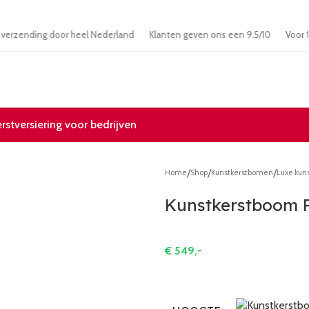
Gratis verzending door heel Nederland
Klanten geven ons een 9.5/10
erstversiering voor bedrijven
/
/
/
Home
Shop
Kunstkerstbomen
Luxe kun
Kunstkerstboom 
€
549,-