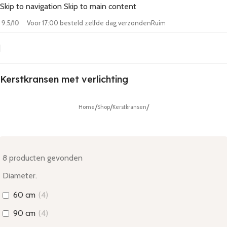
Skip to navigation
Skip to main content
een 9.5/10
Voor 17:00 besteld zelfde dag verzonden
Ruim assortiment
20
Kerstkransen met verlichting
/
/
/
Home
Shop
Kerstkransen
8
producten gevonden
Diameter.
60 cm
(
4
)
90 cm
(
4
)