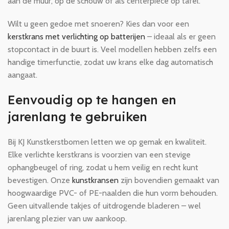
aan de muur, op de schouw of als centerpiece op tafel.
Wilt u geen gedoe met snoeren? Kies dan voor een
kerstkrans met verlichting op batterijen
– ideaal als er geen
stopcontact in de buurt is. Veel modellen hebben zelfs een
handige timerfunctie, zodat uw krans elke dag automatisch
aangaat.
Eenvoudig op te hangen en
jarenlang te gebruiken
Bij KJ Kunstkerstbomen letten we op gemak en kwaliteit.
Elke verlichte kerstkrans is voorzien van een stevige
ophangbeugel of ring, zodat u hem veilig en recht kunt
bevestigen. Onze
kunstkransen
zijn bovendien gemaakt van
hoogwaardige PVC- of PE-naalden die hun vorm behouden.
Geen uitvallende takjes of uitdrogende bladeren – wel
jarenlang plezier van uw aankoop.