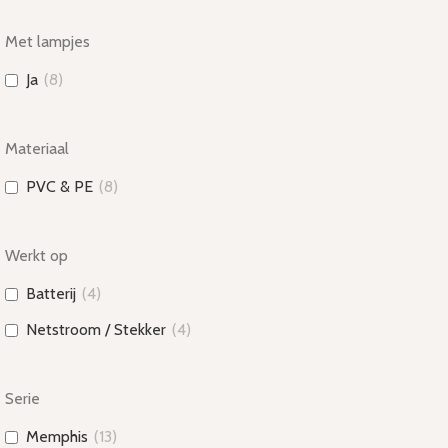
Met lampjes
Ja
(
8
)
Materiaal
PVC & PE
(
8
)
Werkt op
Batterij
(
4
)
Netstroom / Stekker
(
4
)
Serie
Memphis
(
13
)