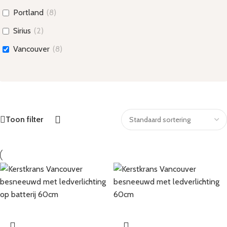
Portland
(
8
)
Sirius
(
2
)
Vancouver
(
8
)
Toon filter