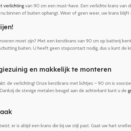
t verlichting
van 90 cm een must-have. Een verlichte krans van dit
 nu binnen of buiten ophangt. Weer of geen weer, uw krans blijft 
ijen!
noeren moet zijn? Met een kerstkrans van 90 cm op batterij bent 
chutting buiten. U heeft geen stopcontact nodig, dus u kunt de k
giezuinig en makkelijk te monteren
: de verlichting! Onze kerstkrans met lichtjes – 90 cm is voorzie
 Dankzij de stevige metalen beugel aan de achterkant kunt u de
g
maak
st; er is altijd een krans die bij uw stijl past. Gaat uw hart snell