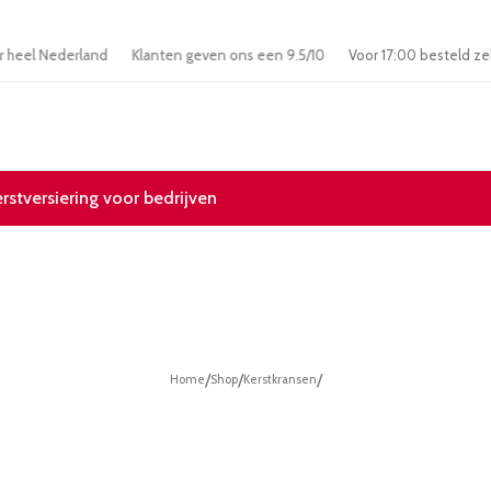
 door heel Nederland
Klanten geven ons een 9.5/10
Voor 17:00 beste
erstversiering voor bedrijven
/
/
/
Home
Shop
Kerstkransen