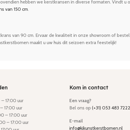
 Bovendien hebben we kerstkransen in diverse formaten. Vindt u o
ans van 150 cm
.
tkrans van 90 cm. Ervaar de kwaliteit in onze showroom of beste
stkerstbomen maakt u uw huis dit seizoen extra feestelijk!
den
Kom in contact
– 17:00 uur
Een vraag?
– 17:00 uur
Bel ons op
(+31) 053 483 722
0 – 17:00 uur
E-mail
00 – 17:00 uur
info@kjkunstkerstbomen.nl
 17:00 uur