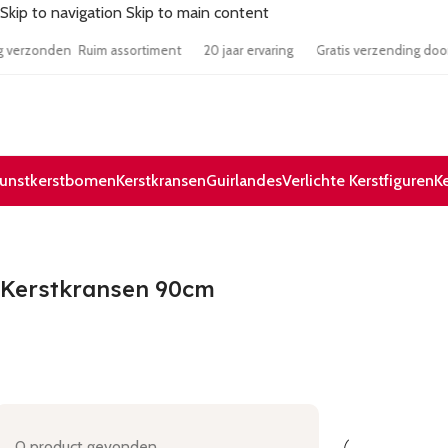
Skip to navigation
Skip to main content
e dag verzonden
Ruim assortiment
20 jaar ervaring
Gratis verzending
unstkerstbomen
Kerstkransen
Guirlandes
Verlichte Kerstfiguren
K
Kerstkransen 90cm
0
product gevonden