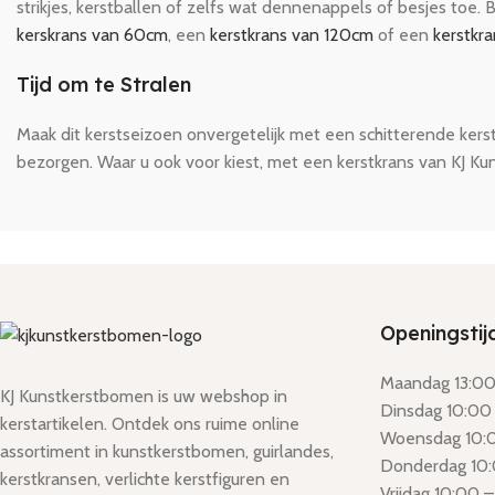
strikjes, kerstballen of zelfs wat dennenappels of besjes toe.
kerskrans van 60cm
, een
kerstkrans van 120cm
of een
kerstkr
Tijd om te Stralen
Maak dit kerstseizoen onvergetelijk met een schitterende kers
bezorgen. Waar u ook voor kiest, met een kerstkrans van KJ Kun
Openingstij
Maandag 13:00 
KJ Kunstkerstbomen is uw webshop in
Dinsdag 10:00 
kerstartikelen. Ontdek ons ruime online
Woensdag 10:0
assortiment in kunstkerstbomen, guirlandes,
Donderdag 10:
kerstkransen, verlichte kerstfiguren en
Vrijdag 10:00 –