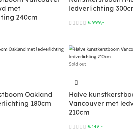
wd met
ledverlichting 300
hting 240cm
€
999,-
Sold out
stboom Oakland
Halve kunstkerstb
rlichting 180cm
Vancouver met ledv
210cm
€
149,-