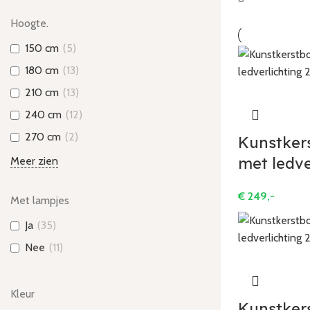
Hoogte.
150 cm
(
5
)
180 cm
(
13
)
210 cm
(
13
)
240 cm
(
12
)
270 cm
(
2
)
Kunstker
met ledv
Meer zien
€
249,-
Met lampjes
Ja
(
35
)
Nee
(
11
)
Kleur
Kunstker