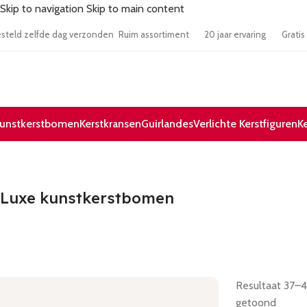
Skip to navigation
Skip to main content
00 besteld zelfde dag verzonden
Ruim assortiment
20 jaar ervaring
Gr
unstkerstbomen
Kerstkransen
Guirlandes
Verlichte Kerstfiguren
K
Luxe kunstkerstbomen
Resultaat 37–4
getoond