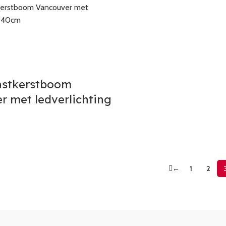
nstkerstboom
 met ledverlichting
←
1
2