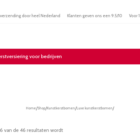
atis verzending door heel Nederland
Klanten geven ons een 9.5/10
V
erstversiering voor bedrijven
/
/
/
/
Home
Shop
Kunstkerstbomen
Luxe kunstkerstbomen
6 van de 46 resultaten wordt