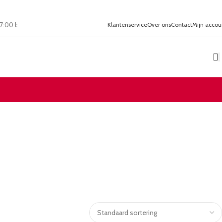
oor 17:00 besteld zelfde dag verzonden
Klantenservice
Ruim assortiment
Over ons
Contact
20 jaar ervari
Mijn accou