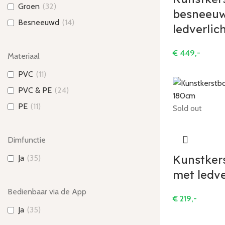
Groen
(
32
)
besneeu
Besneeuwd
(
14
)
ledverlic
€
449,-
Materiaal
PVC
(
11
)
PVC & PE
(
24
)
PE
(
11
)
Sold out
Dimfunctie
Kunstker
Ja
(
35
)
met ledve
Bedienbaar via de App
€
219,-
Ja
(
35
)