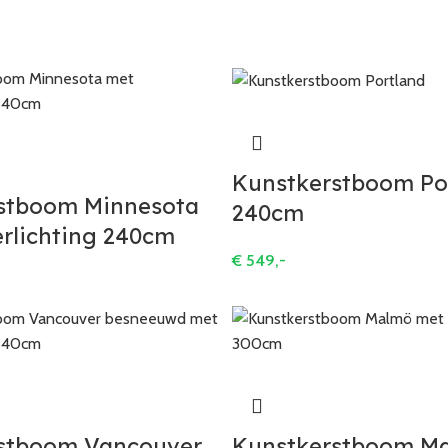
Kunstkerstboom Po
stboom Minnesota
240cm
erlichting 240cm
€
549,-
stboom Vancouver
Kunstkerstboom M