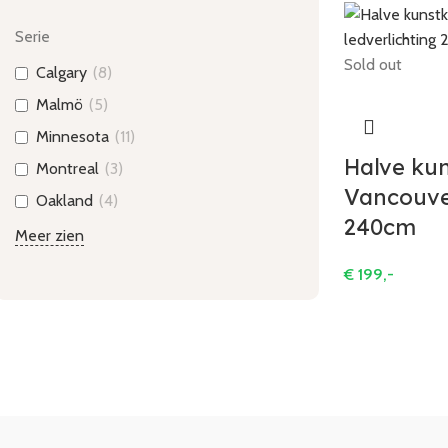
Serie
Sold out
Calgary
(
8
)
Malmö
(
5
)
Minnesota
(
11
)
Halve ku
Montreal
(
3
)
Vancouver
Oakland
(
4
)
240cm
Meer zien
€
199,-