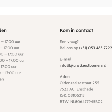
den
Kom in contact
– 17:00 uur
Een vraag?
– 17:00 uur
Bel ons op
(+31) 053 483 722
0 – 17:00 uur
E-mail
00 – 17:00 uur
info@kjkunstkerstbomen.nl
 17:00 uur
 – 17:00 uur
Adres
en
Oldenzaalsestraat 255
7523 AC Enschede
KvK: 08105213
BTW: NL806477945B02