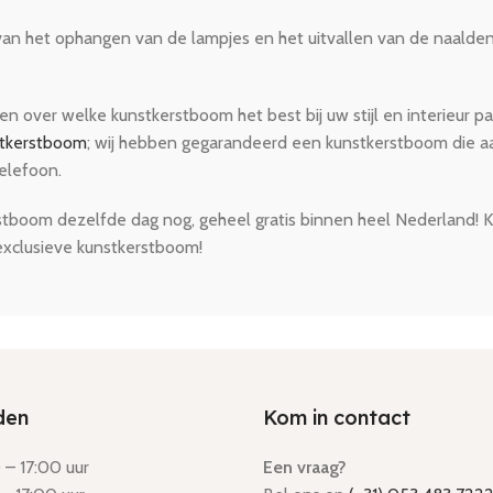
van het ophangen van de lampjes en het uitvallen van de naalden!
ren over welke kunstkerstboom het best bij uw stijl en interieur
stkerstboom
; wij hebben gegarandeerd een kunstkerstboom die aa
telefoon.
stboom dezelfde dag nog, geheel gratis binnen heel Nederland! 
exclusieve kunstkerstboom!
den
Kom in contact
– 17:00 uur
Een vraag?