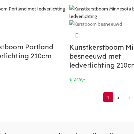
stboom Portland
Kunstkerstboom Mi
rlichting 210cm
besneeuwd met
ledverlichting 210c
€
249,-
1
2
→