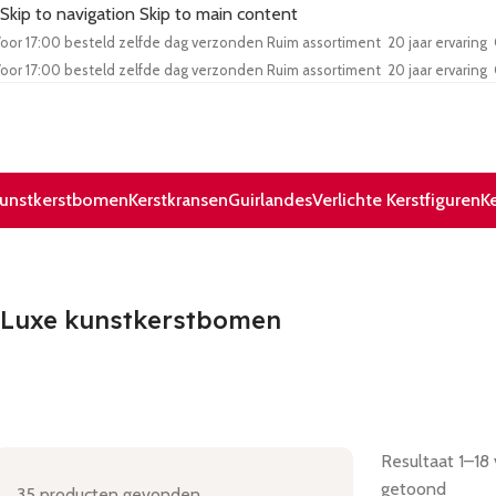
Skip to navigation
Skip to main content
oor 17:00 besteld zelfde dag verzonden
Ruim assortiment
20 jaar ervaring
oor 17:00 besteld zelfde dag verzonden
Ruim assortiment
20 jaar ervaring
unstkerstbomen
Kerstkransen
Guirlandes
Verlichte Kerstfiguren
K
Luxe kunstkerstbomen
Resultaat 1–18
getoond
35
producten gevonden