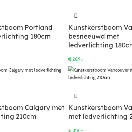
stboom Portland
Kunstkerstboom V
rlichting 180cm
besneeuwd met
ledverlichting 180c
€
269,-
stboom Calgary met
Kunstkerstboom V
hting 210cm
met ledverlichting
€
319,-