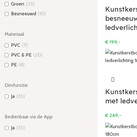
Groen
(
25
)
Kunstker
Besneeuwd
(
10
)
besneeu
ledverlic
Materiaal
€
199,-
PVC
(
7
)
PVC & PE
(
20
)
PE
(
8
)
Dimfunctie
Kunstker
Ja
(
35
)
met ledve
€
249,-
Bedienbaar via de App
Ja
(
35
)