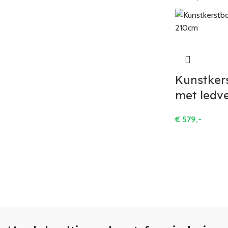
Kunstker
met ledve
€
579,-