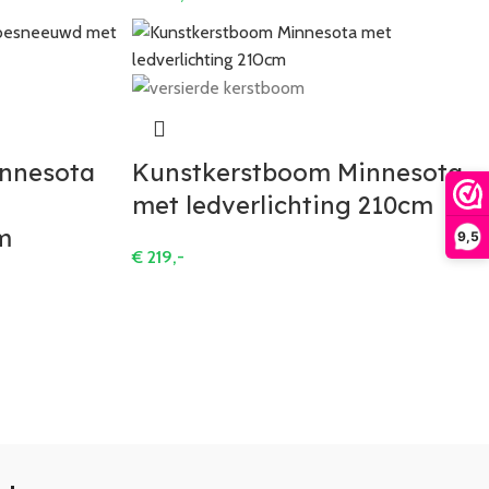
nnesota
Kunstkerstboom Minnesota
met ledverlichting 210cm
m
9,5
€
219,-