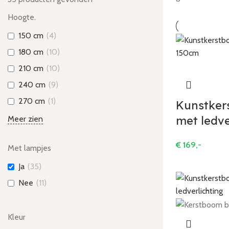
Hoogte.
150 cm
(
4
)
180 cm
(
10
)
210 cm
(
10
)
240 cm
(
9
)
270 cm
(
1
)
Kunstker
met ledve
Meer zien
€
169,-
Met lampjes
Ja
(
35
)
Nee
(
11
)
Kleur