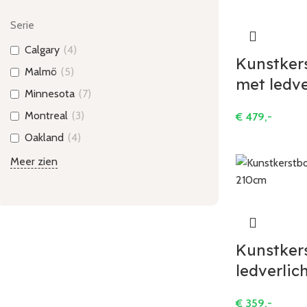
Serie
Calgary
(
4
)
Kunstker
Malmö
(
5
)
met ledve
Minnesota
(
7
)
Montreal
(
3
)
€
479,-
Oakland
(
4
)
Meer zien
Kunstker
ledverlic
€
359,-