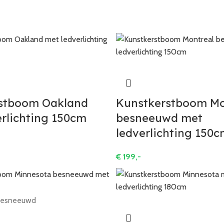
stboom Oakland
Kunstkerstboom Mo
rlichting 150cm
besneeuwd met
ledverlichting 150
€
199,-