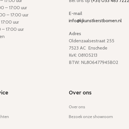
– 17:00 uur
Bel ons op
(+31) 053 483 722
0 – 17:00 uur
E-mail
00 – 17:00 uur
info@kjkunstkerstbomen.nl
 17:00 uur
 – 17:00 uur
Adres
en
Oldenzaalsestraat 255
7523 AC Enschede
KvK: 08105213
BTW: NL806477945B02
ice
Over ons
Over ons
chten
Bezoek onze showroom