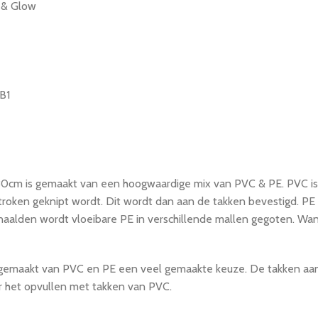
e & Glow
B1
cm is gemaakt van een hoogwaardige mix van PVC & PE. PVC is ee
ken geknipt wordt. Dit wordt dan aan de takken bevestigd. PE is 
naalden wordt vloeibare PE in verschillende mallen gegoten. Wa
m gemaakt van PVC en PE een veel gemaakte keuze. De takken aa
oor het opvullen met takken van PVC.