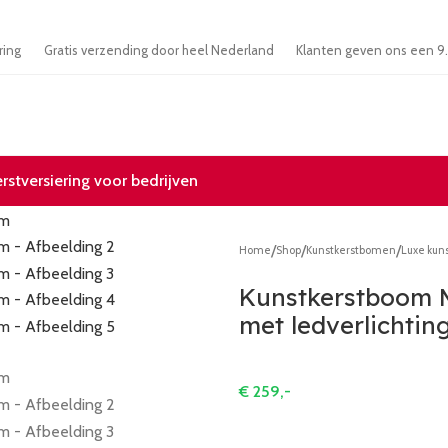
r ervaring
Gratis verzending door heel Nederland
Klanten geven ons e
erstversiering voor bedrijven
/
/
/
Home
Shop
Kunstkerstbomen
Luxe kun
Kunstkerstboom 
met ledverlichti
€
259,-