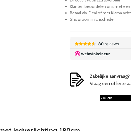
Direct uit voorraad leverbaar
Klanten beoordelen ons met een 9
Betaal via iDeal of met Klarna ach
Showroom in Enschede
Zakelijke aanvraag?
Vraag een offerte a
150 cm
180 cm
210 cm
et ledverlichting 180cm