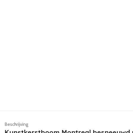
Beschrijving
Kunstkerstboom Montreal besneeuwd m