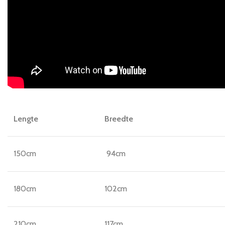
Lengte
Breedte
150cm
94cm
180cm
102cm
210cm
117cm