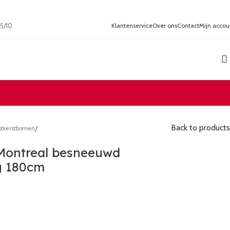
en 9.5/10
Klantenservice
Over ons
Contact
Mijn accou
Back to products
/
stkerstbomen
Montreal besneeuwd
ng 180cm