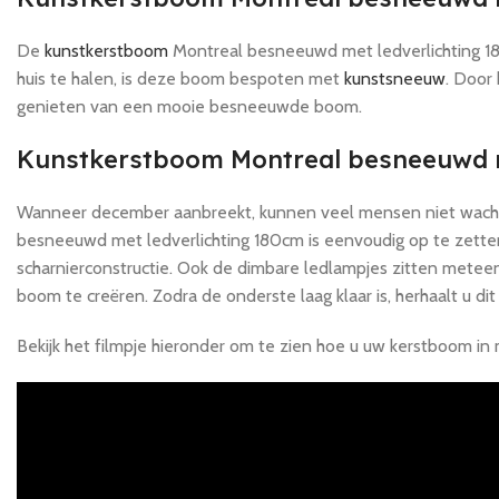
De
kunstkerstboom
Montreal besneeuwd met ledverlichting 18
huis te halen, is deze boom bespoten met
kunstsneeuw
. Door
genieten van een mooie besneeuwde boom.
Kunstkerstboom Montreal besneeuwd m
Wanneer december aanbreekt, kunnen veel mensen niet wachten 
besneeuwd met ledverlichting 180cm is eenvoudig op te zetten
scharnierconstructie. Ook de dimbare ledlampjes zitten metee
boom te creëren. Zodra de onderste laag klaar is, herhaalt u d
Bekijk het filmpje hieronder om te zien hoe u uw kerstboom in