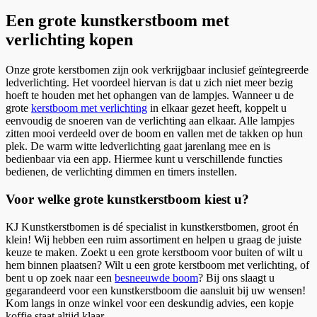
Een grote kunstkerstboom met
verlichting kopen
Onze grote kerstbomen zijn ook verkrijgbaar inclusief geïntegreerde
ledverlichting. Het voordeel hiervan is dat u zich niet meer bezig
hoeft te houden met het ophangen van de lampjes. Wanneer u de
grote
kerstboom met verlichting
in elkaar gezet heeft, koppelt u
eenvoudig de snoeren van de verlichting aan elkaar. Alle lampjes
zitten mooi verdeeld over de boom en vallen met de takken op hun
plek. De warm witte ledverlichting gaat jarenlang mee en is
bedienbaar via een app. Hiermee kunt u verschillende functies
bedienen, de verlichting dimmen en timers instellen.
Voor welke grote kunstkerstboom kiest u?
KJ Kunstkerstbomen is dé specialist in kunstkerstbomen, groot én
klein! Wij hebben een ruim assortiment en helpen u graag de juiste
keuze te maken. Zoekt u een grote kerstboom voor buiten of wilt u
hem binnen plaatsen? Wilt u een grote kerstboom met verlichting, of
bent u op zoek naar een
besneeuwde boom
? Bij ons slaagt u
gegarandeerd voor een kunstkerstboom die aansluit bij uw wensen!
Kom langs in onze winkel voor een deskundig advies, een kopje
koffie staat altijd klaar.