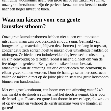
een ruime woonkamer heeft, een grote hal of een zakelijke ruimte,
onze grote kerstbomen zijn de perfecte keuze om uw kerstdecoratie
naar een hoger niveau te tillen.
Waarom kiezen voor een grote
kunstkerstboom?
Onze grote kunstkerstbomen hebben niet alleen een imposante
uitstraling, maar zijn ook praktisch en duurzaam. Gemaakt van
hoogwaardige materialen, blijven deze bomen jarenlang in topstaat,
zonder dat u zich zorgen hoeft te maken over uitvallende naalden of
uitdrogen. Ze bieden een indrukwekkende, levensechte uitstraling
en zijn eenvoudig op te zetten, zodat u meer tijd heeft om van de
feestdagen te genieten. Een grote kunstkerstboom bestaat,
afhankelijk van de afmeting, uit drie of vier delen die eenvoudig in
elkaar gezet kunnen worden. Door de handige scharnierconstructie
vallen de takken direct op de juiste plek en staat uw grote kerstboom
binnen een handomdraai.
Met een grote kerstboom, een boom met een afmeting vanaf 240
cm, maakt u de grootste ruimtes met het grootste gemak klaar voor
de feestdagen. Plaats een grote kunstboom in uw etalage, showroom
of op uw oprit en verhoog de kerststemming voor uw klanten en
gasten!