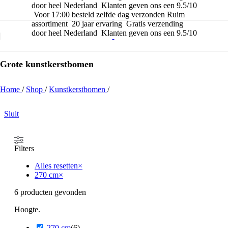
door heel Nederland
Klanten geven ons een 9.5/10
Skip to navigation
Skip to main content
Voor 17:00 besteld zelfde dag verzonden
Ruim
assortiment
20 jaar ervaring
Gratis verzending
door heel Nederland
Klanten geven ons een 9.5/10
Grote kunstkerstbomen
Grote kunstkerstbomen
Home
/
Shop
/
Kunstkerstbomen
/
Sluit
Filters
Alles resetten
×
270 cm
×
6
producten gevonden
Hoogte.
270 cm
(
6
)