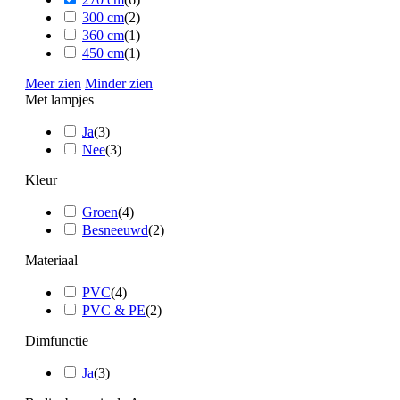
300 cm
(
2
)
360 cm
(
1
)
450 cm
(
1
)
Meer zien
Minder zien
Met lampjes
Ja
(
3
)
Nee
(
3
)
Kleur
Groen
(
4
)
Besneeuwd
(
2
)
Materiaal
PVC
(
4
)
PVC & PE
(
2
)
Dimfunctie
Ja
(
3
)