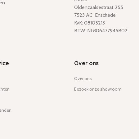
en
Oldenzaalsestraat 255
7523 AC Enschede
KvK: 08105213
BTW: NL806477945B02
ice
Over ons
Over ons
chten
Bezoek onze showroom
zenden