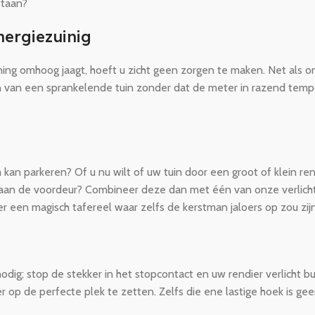
staan?
nergiezuinig
ing omhoog jaagt, hoeft u zicht geen zorgen te maken. Net als onz
n van een sprankelende tuin zonder dat de meter in razend temp
 kan parkeren? Of u nu wilt of uw tuin door een groot of klein rendi
s aan de voordeur? Combineer deze dan met één van onze verlicht
r een magisch tafereel waar zelfs de kerstman jaloers op zou zijn
nodig; stop de stekker in het stopcontact en uw rendier verlicht 
er op de perfecte plek te zetten. Zelfs die ene lastige hoek is g