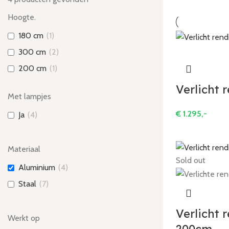
Hoogte.
180 cm
(
1
)
300 cm
(
2
)
200 cm
(
1
)
Verlicht 
Met lampjes
€
1.295,-
Ja
(
4
)
Materiaal
Sold out
Aluminium
(
4
)
Staal
(
7
)
Verlicht 
Werkt op
200cm