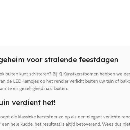
s geheim voor stralende feestdagen
 buiten kunt schitteren? Bij KJ Kunstkerstbomen hebben we een p
 van de LED-lampjes op het rendier verlicht buiten uw tuin of ba
armte en gezelligheid naar buiten.
uin verdient het!
roept die klassieke kerstsfeer zo op als een elegant verlichte re
f een hele kudde, het resultaat is altijd betoverend. Wees dus ni