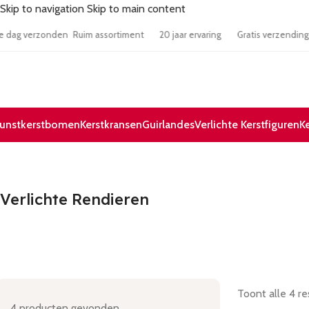
Skip to navigation
Skip to main content
 zelfde dag verzonden
Ruim assortiment
20 jaar ervaring
Gratis verze
unstkerstbomen
Kerstkransen
Guirlandes
Verlichte Kerstfiguren
K
Verlichte Rendieren
Toont alle 4 re
4
producten gevonden