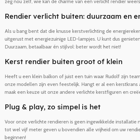
zeg nou zelf, wie kan de charme van een verlicht rendier weer
Rendier verlicht buiten: duurzaam en e
Als u bang bent dat die knusse kerstverlichting de energiereken
uitgerust met energiezuinige LED-lampjes. U kunt dus geniete
Duurzaam, betaalbaar én stijlvol: beter wordt het niet!
Kerst rendier buiten groot of klein
Heeft u een klein balkon of juist een tuin waar Rudolf zijn team
onze modellen zijn even feestelijk. Hangt er al een kerstkran
maak een keuze uit onze andere verlichte kerstfiguren en creëe
Plug & play, zo simpel is het
Voor onze verlichte rendieren is geen ingewikkelde installatie 
tot wel vijf meter geven u bovendien alle vrijheid om uw rendi
beginnen!