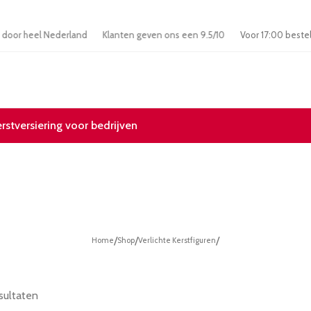
nding door heel Nederland
Klanten geven ons een 9.5/10
Voor 17:00 
erstversiering voor bedrijven
/
/
/
Home
Shop
Verlichte Kerstfiguren
sultaten