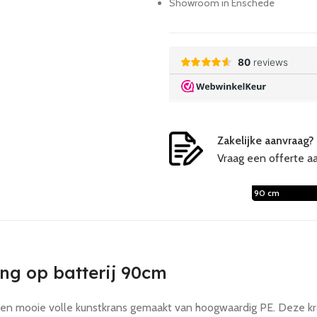
Showroom in Enschede
Zakelijke aanvraag?
Vraag een offerte a
60 cm
90 cm
ing op batterij 90cm
s een mooie volle kunstkrans gemaakt van hoogwaardig PE. Deze k