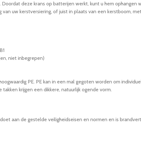
. Doordat deze krans op batterijen werkt, kunt u hem ophangen waa
ng van uw kerstversiering, of juist in plaats van een kerstboom, m
B1
jen, niet inbegrepen)
n hoogwaardig PE. PE kan in een mal gegoten worden om individue
e takken krijgen een dikkere, natuurlijk ogende vorm.
voldoet aan de gestelde veiligheidseisen en normen en is bran