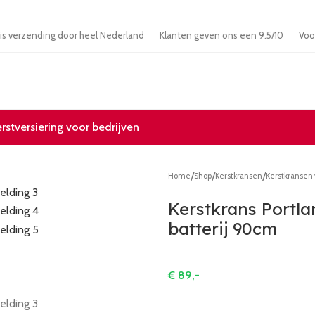
Gratis verzending door heel Nederland
Klanten geven ons een 9.5/10
erstversiering voor bedrijven
/
/
/
Home
Shop
Kerstkransen
Kerstkransen 
Kerstkrans Portla
batterij 90cm
€
89,-