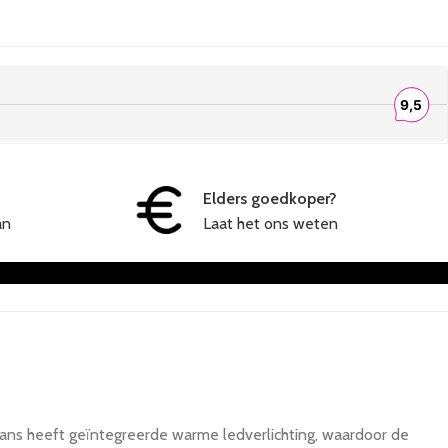
Elders goedkoper?
an
Laat het ons weten
rans heeft geïntegreerde warme ledverlichting, waardoor de