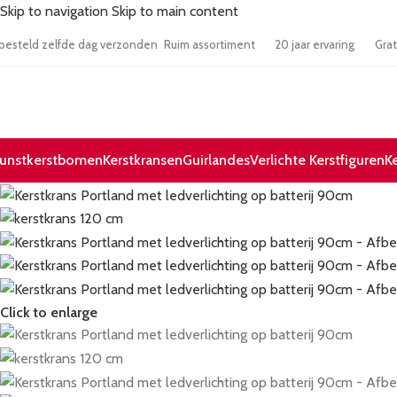
Skip to navigation
Skip to main content
 17:00 besteld zelfde dag verzonden
Ruim assortiment
20 jaar ervaring
unstkerstbomen
Kerstkransen
Guirlandes
Verlichte Kerstfiguren
K
Click to enlarge