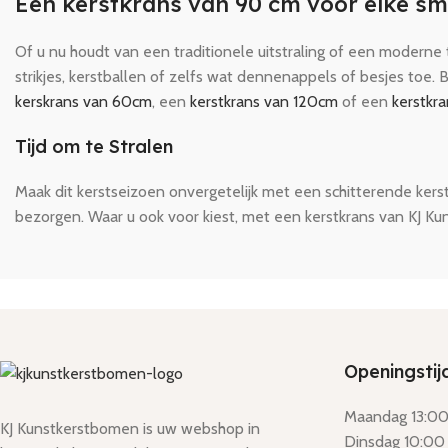
Een kerstkrans van 90 cm voor elke s
Of u nu houdt van een traditionele uitstraling of een moderne twi
strikjes, kerstballen of zelfs wat dennenappels of besjes toe.
kerskrans van 60cm
, een
kerstkrans van 120cm
of een
kerstkr
Tijd om te Stralen
Maak dit kerstseizoen onvergetelijk met een schitterende kers
bezorgen. Waar u ook voor kiest, met een kerstkrans van KJ Kun
Openingstij
Maandag 13:00 
KJ Kunstkerstbomen is uw webshop in
Dinsdag 10:00 