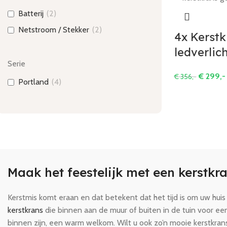
Batterij
(
2
)
Netstroom / Stekker
(
2
)
4x Kerstk
ledverlic
Serie
€
299,-
€
356,-
Portland
(
4
)
Maak het feestelijk met een kerstkr
Kerstmis komt eraan en dat betekent dat het tijd is om uw hui
kerstkrans
die binnen aan de muur of buiten in de tuin voor e
binnen zijn, een warm welkom. Wilt u ook zo’n mooie kerstkran