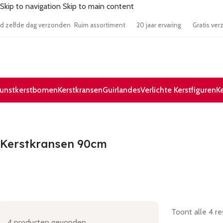
Skip to navigation
Skip to main content
esteld zelfde dag verzonden
Ruim assortiment
20 jaar ervaring
Grati
unstkerstbomen
Kerstkransen
Guirlandes
Verlichte Kerstfiguren
K
Kerstkransen 90cm
Toont alle 4 re
4
producten gevonden