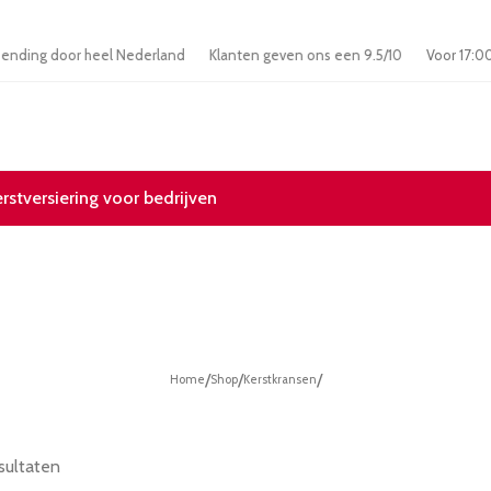
s verzending door heel Nederland
Klanten geven ons een 9.5/10
Voor 
erstversiering voor bedrijven
/
/
/
Home
Shop
Kerstkransen
sultaten