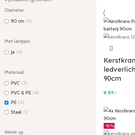
Diameter.
90 cm
(
4
)
Met lampjes
Ja
(
4
)
Kerstkran
ledverlic
Materiaal
90cm
PVC
(
7
)
€
89,-
PVC & PE
(
4
)
PE
(
4
)
Staal
(
1
)
-16%
Werkt op