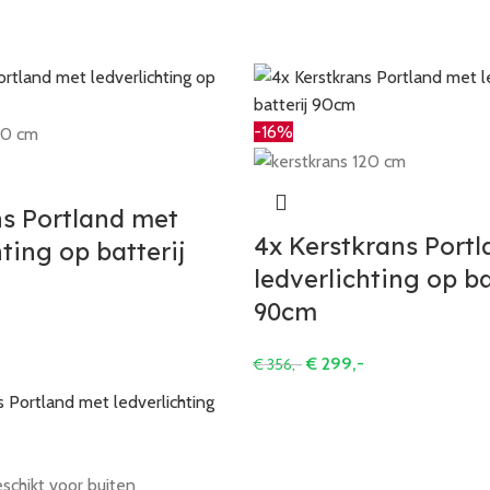
-16%
s Portland met
4x Kerstkrans Port
hting op batterij
ledverlichting op ba
90cm
€
299,-
€
356,-