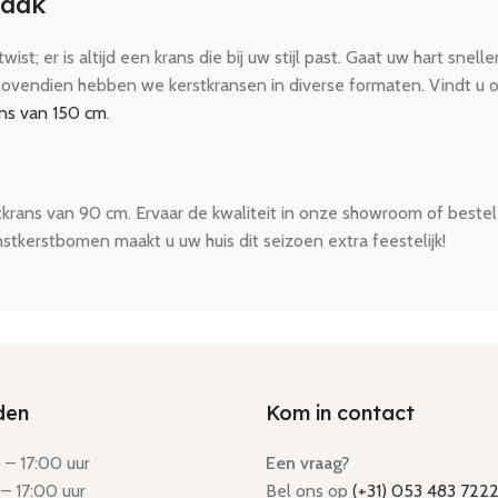
maak
st; er is altijd een krans die bij uw stijl past. Gaat uw hart snell
 Bovendien hebben we kerstkransen in diverse formaten. Vindt u o
ans van 150 cm
.
tkrans van 90 cm. Ervaar de kwaliteit in onze showroom of beste
stkerstbomen maakt u uw huis dit seizoen extra feestelijk!
den
Kom in contact
– 17:00 uur
Een vraag?
– 17:00 uur
Bel ons op
(+31) 053 483 722